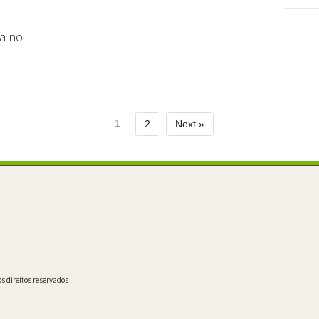
a no
1
2
Next »
s direitos reservados