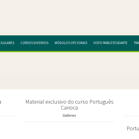
EGULARES
CURSOS DIVERSOS
MÓDULOS OPCIONAIS
VISTO PARA ESTUDANTE
TR
a
Material exclusivo do curso Português
Carioca
Galleries
Portu