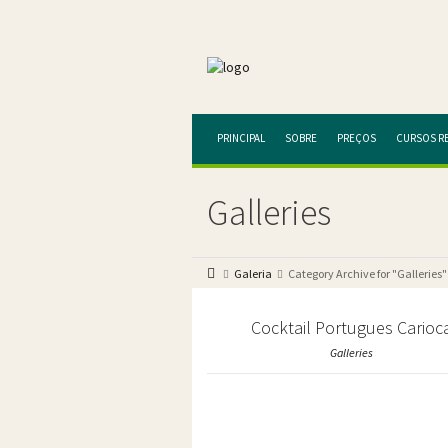
PRINCIPAL
SOBRE
PREÇOS
CURSOS R
Galleries
Galeria
Category Archive for "Galleries"
Cocktail Portugues Carioc
Galleries