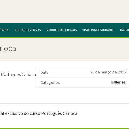
ULARES
CURSOS DIVERSOS
MÓDULOS OPCIONAIS
VISTO PARA ESTUDANTE
TRABA
rioca
25 de março de 2015
Date
l Portugues Carioca
Galleries
Categories
ial exclusivo do curso Português Carioca