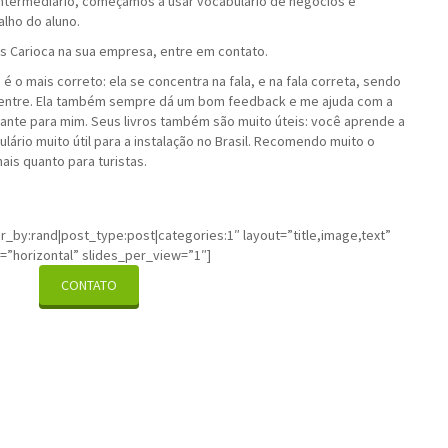
Intermediário, começamos a usar vocabulário de negócios e
lho do aluno.
s Carioca na sua empresa, entre em contato.
 o mais correto: ela se concentra na fala, e na fala correta, sendo
centre. Ela também sempre dá um bom feedback e me ajuda com a
tante para mim. Seus livros também são muito úteis: você aprende a
rio muito útil para a instalação no Brasil. Recomendo muito o
ais quanto para turistas.
r_by:rand|post_type:post|categories:1″ layout=”title,image,text”
=”horizontal” slides_per_view=”1″]
CONTATO