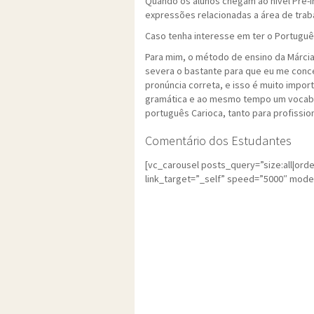
Quando os alunos chegam ao nível Pré-
expressões relacionadas a área de traba
Caso tenha interesse em ter o Portuguê
Para mim, o método de ensino da Márcia é
severa o bastante para que eu me con
pronúncia correta, e isso é muito impor
gramática e ao mesmo tempo um vocabulá
português Carioca, tanto para profission
Comentário dos Estudantes
[vc_carousel posts_query=”size:all|orde
link_target=”_self” speed=”5000″ mode