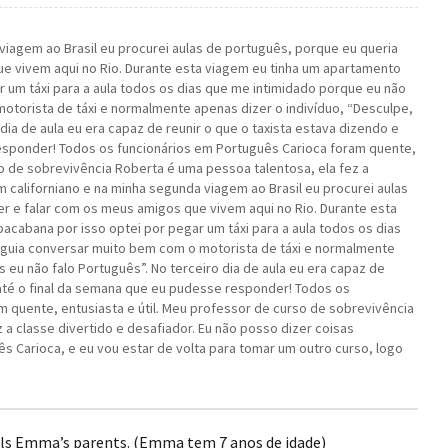
 viagem ao Brasil eu procurei aulas de português, porque eu queria
e vivem aqui no Rio. Durante esta viagem eu tinha um apartamento
 um táxi para a aula todos os dias que me intimidado porque eu não
torista de táxi e normalmente apenas dizer o indivíduo, “Desculpe,
dia de aula eu era capaz de reunir o que o taxista estava dizendo e
esponder! Todos os funcionários em Português Carioca foram quente,
so de sobrevivência Roberta é uma pessoa talentosa, ela fez a
m californiano e na minha segunda viagem ao Brasil eu procurei aulas
r e falar com os meus amigos que vivem aqui no Rio. Durante esta
cabana por isso optei por pegar um táxi para a aula todos os dias
guia conversar muito bem com o motorista de táxi e normalmente
 eu não falo Português”. No terceiro dia de aula eu era capaz de
 até o final da semana que eu pudesse responder! Todos os
 quente, entusiasta e útil. Meu professor de curso de sobrevivência
 a classe divertido e desafiador. Eu não posso dizer coisas
s Carioca, e eu vou estar de volta para tomar um outro curso, logo
ls Emma’s parents. (Emma tem 7 anos de idade)